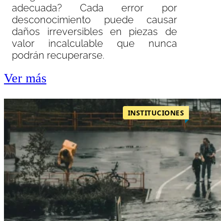
adecuada? Cada error por
desconocimiento puede causar
daños irreversibles en piezas de
valor incalculable que nunca
podrán recuperarse.
Ver más
INSTITUCIONES